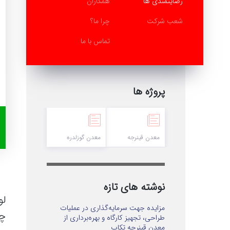
رضایتمندی ها
همکاران
شعب شرکت
چرا ما؟
تماس با ما
پروژه ها
معدن قینرجه
معدن گوزلدره
نوشته های تازه
لو
مزایده جهت سرمایه‌گذاری در عملیات
چا
طراحی، تجهیز کارگاه و بهره‌برداری از
معدن قینرجه تکاب