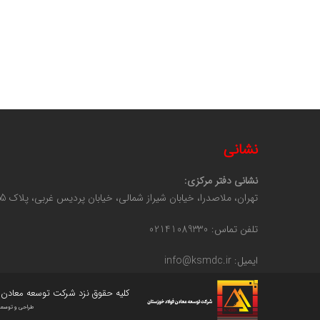
نشانی
نشانی دفتر مرکزی:
تهران، ملاصدرا، خیابان شیراز شمالی، خیابان پردیس غربی، پلاک 55، طبقه 3
تلفن تماس: 02141089330
ایمیل: info@ksmdc.ir
کلیه حقوق نزد شرکت توسعه معادن 
طراحی و توسعه