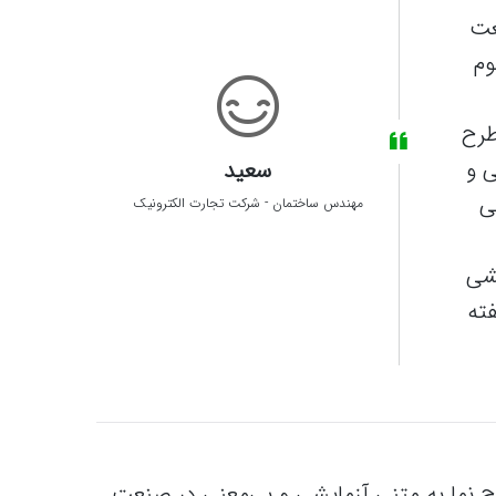
عت
وم
رح‌
ی و
سعید
ی
مهندس ساختمان
-
شرکت تجارت الکترونیک
یشی
ته
ح‌ نما به متنی آزمایشی و بی‌معنی در صنعت