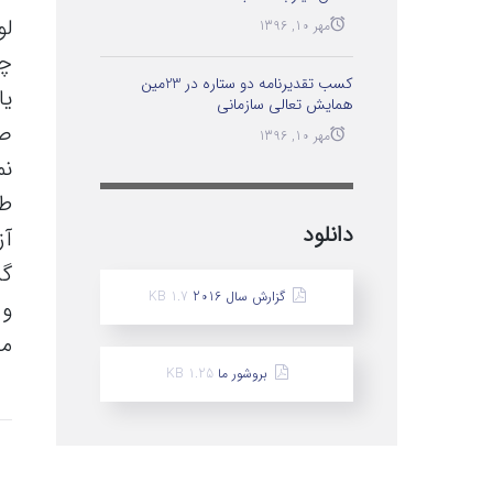
لو
مهر 10, 1396
چا
کسب تقدیرنامه دو ستاره در 23مین
یا
همایش تعالی سازمانی
صف
مهر 10, 1396
نم
طر
دانلود
آز
گر
گزارش سال 2016
1.7 KB
و 
می
بروشور ما
1.25 KB