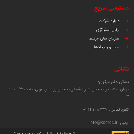
دسترسی سریع
درباره شرکت
ارکان استراتژی
سازمان های مرتبط
اخبار و رویدادها
نشانی
نشانی دفتر مرکزی:
تهران، ملاصدرا، خیابان شیراز شمالی، خیابان پردیس غربی، پلاک 55، طبقه
3
تلفن تماس: 02141089330
ایمیل: info@ksmdc.ir
کلیه حقوق نزد شرکت توسعه معادن فولاد