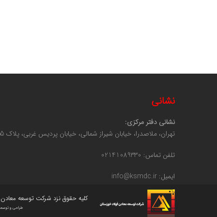
نشانی
نشانی دفتر مرکزی:
تهران، ملاصدرا، خیابان شیراز شمالی، خیابان پردیس غربی، پلاک 55، طبقه 3
تلفن تماس: 02141089330
ایمیل: info@ksmdc.ir
کلیه حقوق نزد شرکت توسعه معادن 
طراحی و توسعه