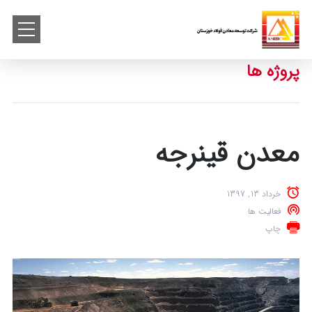
پروژه ها
معدن قینرجه
خرداد 13, 1397
فعالیت ها
چاپ