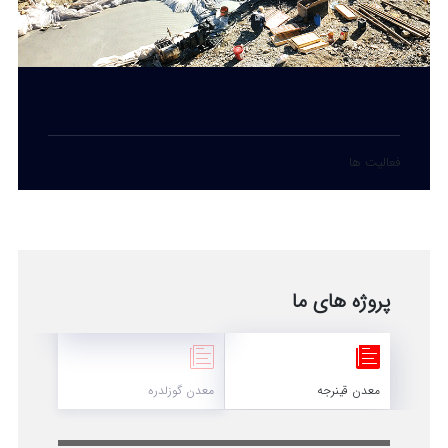
فعالیت ها
پروژه های ما
معدن قینرجه
معدن گوزلدره