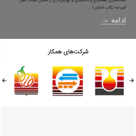
قینرجه تکاب استان آ...
ادامه →
شرکت‌های همکار