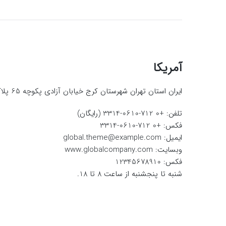
آمریکا
ایران استان تهران شهرستان کرج خیابان آزادی پکوچه 65 پلاک 2.
تلفن: +0 712-0610-3314 (رایگان)
فکس: +0 712-0610-3314
ایمیل:
global.theme@example.com
وبسایت:
www.globalcompany.com
فکس: 12345678910
شنبه تا پنجشنبه از ساعت 8 تا 18.