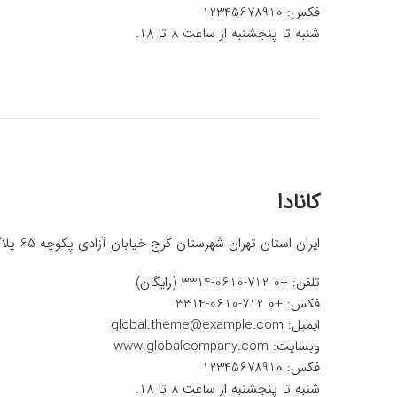
فکس: 12345678910
شنبه تا پنجشنبه از ساعت 8 تا 18.
کانادا
ایران استان تهران شهرستان کرج خیابان آزادی پکوچه 65 پلاک 2.
تلفن: +0 712-0610-3314 (رایگان)
فکس: +0 712-0610-3314
ایمیل:
global.theme@example.com
وبسایت:
www.globalcompany.com
فکس: 12345678910
شنبه تا پنجشنبه از ساعت 8 تا 18.