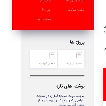
رضایتمندی ها
همکاران
شعب شرکت
چرا ما؟
تماس با ما
ی
،
پروژه ها
ی
معدن قینرجه
معدن گوزلدره
نوشته های تازه
مزایده جهت سرمایه‌گذاری در عملیات
طراحی، تجهیز کارگاه و بهره‌برداری از
معدن قینرجه تکاب