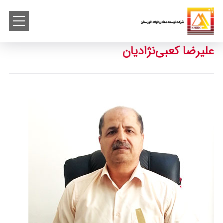
علیرضا کعبی‌نژادیان