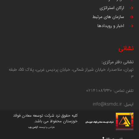
ارکان استراتژی
سازمان های مرتبط
اخبار و رویدادها
نشانی
نشانی دفتر مرکزی:
تهران، ملاصدرا، خیابان شیراز شمالی، خیابان پردیس غربی، پلاک 55، طبقه
3
تلفن تماس: 02141089330
ایمیل: info@ksmdc.ir
کلیه حقوق نزد شرکت توسعه معادن فولاد
خوزستان محفوظ می باشد.
طراحی و توسعه:
آرتمن وب