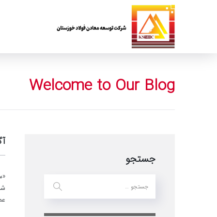
Welcome to Our Blog
آگ
جستجو
«س
شر
عم