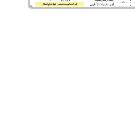
مناقصه