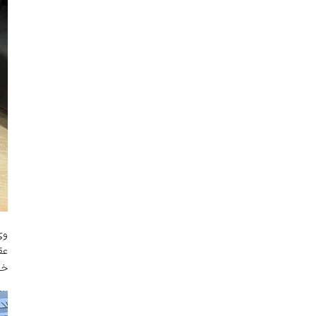
وی
عق
خو