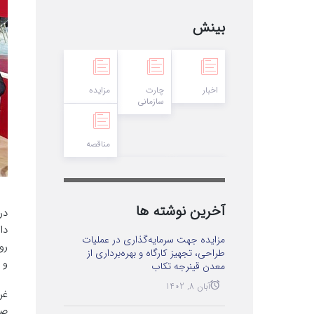
بینش
اخبار
چارت
مزایده
سازمانی
مناقصه
آخرین نوشته ها
دا
مزایده جهت سرمایه‌گذاری در عملیات
طراحی، تجهیز کارگاه و بهره‌برداری از
و 
معدن قینرجه تکاب
آبان 8, 1402
غر
صن