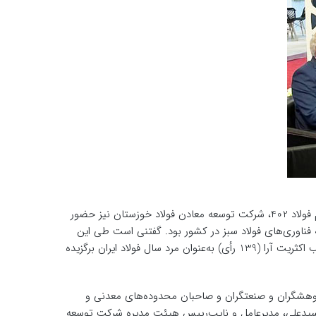
در بیست‌وپنجمین همایش پژوهشهای صنعت فولاد کشور، با عنوان سمپوزیوم فولاد 402، شرکت توسعه معادن فولاد خوزستان نیز حضور
فناوری‌های فولاد سبز در کشور بود. گفتنی است طی این
رویداد، مهندس محمود لندی، معاون بهره‌برداری شرکت فولاد خوزستان با کسب اکثریت آرا (139 رأی) به‌عنوان مرد سال فولاد ایران برگزیده
پژوهشگران و صنعتگران و صاحبان محدوده‌های معدنی و
 سیدعلی، مدیرعامل و نایب‌رییس هیئت مدیره شرکت توسعه