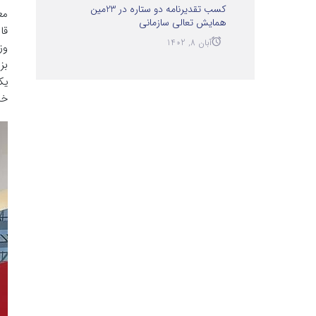
کسب تقدیرنامه دو ستاره در 23مین
همایش تعالی سازمانی
قا
آبان 8, 1402
وز
بز
یک
خا