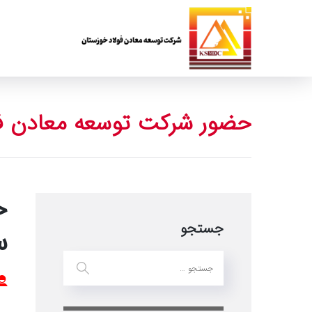
حضور شرکت توسعه معادن فولاد
ح
جستجو
س