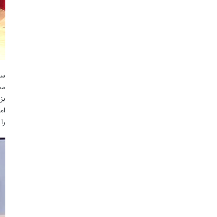
سی
مح
بز
ام
را