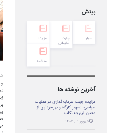
بینش
اخبار
چارت
مزایده
سازمانی
مناقصه
شر
و 
آخرین نوشته ها
در
زن
مزایده جهت سرمایه‌گذاری در عملیات
بر
طراحی، تجهیز کارگاه و بهره‌برداری از
پی
معدن قینرجه تکاب
صم
شهریور 11, 1402
در