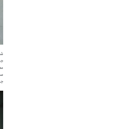
ش‫
ج‫
مع
سن
‬‬