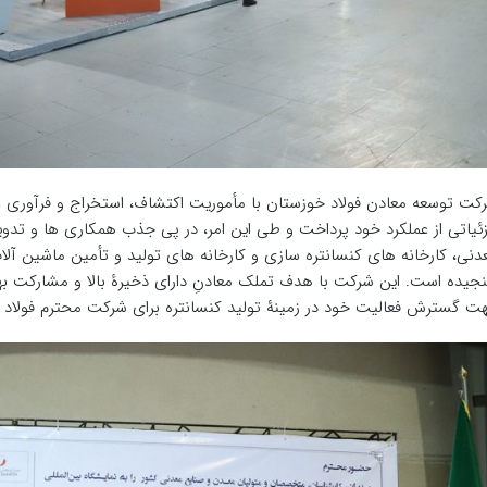
رکت توسعه معادن فولاد خوزستان با مأموریت اکتشاف، استخراج و فرآوری عل
زئیاتی از عملکرد خود پرداخت و طی این امر، در پی جذب همکاری ها و تدو
دنی، کارخانه های کنسانتره سازی و کارخانه های تولید و تأمین ماشین آ
جیده است. این شرکت با هدف تملک معادنِ دارای ذخیرۀ بالا و مشارکت بهی
جهت گسترش فعالیت خود در زمینۀ تولید کنسانتره برای شرکت محترم فولا‬‬‬‬‬‬‬‬