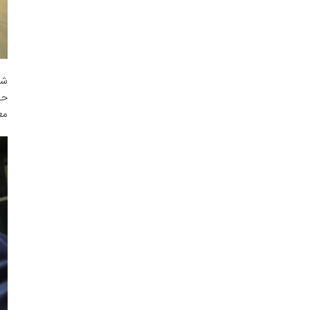
شا
حض
مع