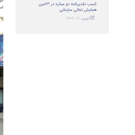
ای
کسب تقدیرنامه دو ستاره در 23مین
اس
همایش تعالی سازمانی
شهریور 11, 1402