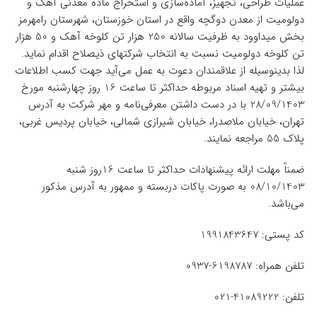
عملیات طراحی، تجهیز، آماده‌سازی و استخراج ماده معدنی آهک و
دولومیت از معدن دوگچه واقع در استان خوزستان، شهرستان رامهرمز
بخش میداوود به ظرفیت سالانه 250 هزار تن کلوخه آهک و 50 هزار
تن کلوخه دولومیت نسبت به انتخاب شرکتهای ذیصلاح اقدام نماید.
لذا بدینوسیله از علاقمندان دعوت به عمل می‌آید جهت کسب اطلاعات
بیشتر و تهیه اسناد مربوطه حداکثر تا ساعت 16 روز چهارشنبه مورخ
28/09/1403 با در دست داشتن معرفی‌نامه و مهر شرکت به آدرس
تهران، خیابان ملاصدرا، خیابان شیرازی شمالی، خیابان پردیس غربی،
پلاک 55 مراجعه نمایند.
ضمناً مهلت ارائه پیشنهادات حداکثر تا ساعت 16روز شنبه
08/10/1403 به صورت پاکات دربسته و ممهور به آدرس مذکور
می‌باشد.
کد پستی: 1991843647
تلفن همراه: 6198787-0937
تلفن: 41089222-021