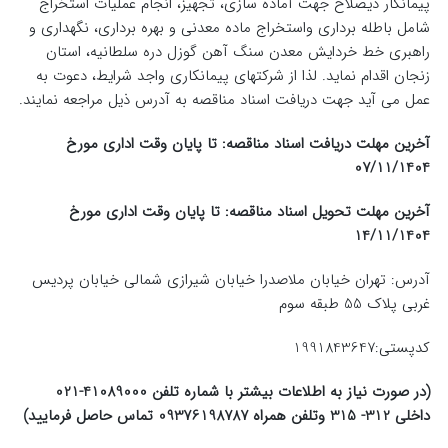
پیمانکار ذیصلاح جهت آماده سازی، تجهیز، انجام عملیات استخراج
شامل باطله برداری واستخراج ماده معدنی و بهره برداری، نگهداری و
راهبری خط خردایش معدن سنگ آهن گوزل دره سلطانیه، استان
زنجان اقدام نماید. لذا از شرکتهای پیمانکاری واجد شرایط، دعوت به
عمل می آید جهت دریافت اسناد مناقصه به آدرس ذیل مراجعه نمایند.
آخرین مهلت دریافت اسناد مناقصه: تا پایان وقت اداری مورخ
07/11/1404
آخرین مهلت تحویل اسناد مناقصه: تا پایان وقت اداری مورخ
14/11/
1404
آدرس: تهران خیابان ملاصدرا خیابان شیرازی شمالی خیابان پردیس
غربی پلاک 55 طبقه سوم
کدپستی:1991843647
(در صورت نیاز به اطلاعات بیشتر با شماره تلفن 41089000-021
داخلی 312- 315 وتلفن همراه 09376198787 تماس حاصل فرمایید)