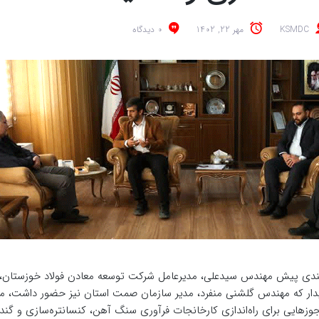
KSMDC
مهر 22, 1402
0 دیدگاه
دی پیش مهندس سیدعلی، مدیرعامل شرکت توسعه معادن فولاد خوزستان، با 
دار که مهندس گلشنی منفرد، مدیر سازمان صمت استان نیز حضور داشت، مسائ
وزهایی برای راه‌اندازی کارخانجات فرآوری سنگ آهن، کنسانتره‌سازی و گند