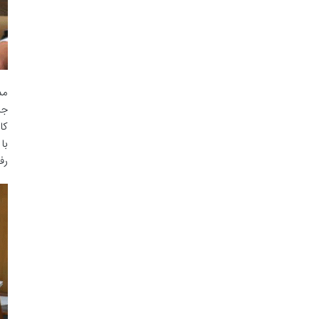
مد
جل
کا
با
رف