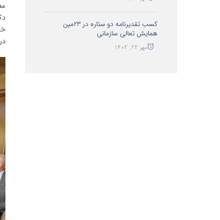
مع
دک
کسب تقدیرنامه دو ستاره در 23مین
خو
همایش تعالی سازمانی
در
مهر 22, 1402