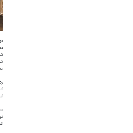
مه
مع
شر
شن
معا
اس
اس
ان