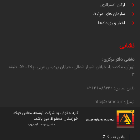
ارکان استراتژی
سازمان های مرتبط
اخبار و رویدادها
نشانی
نشانی دفتر مرکزی:
تهران، ملاصدرا، خیابان شیراز شمالی، خیابان پردیس غربی، پلاک 55، طبقه
3
تلفن تماس: 02141089330
ایمیل: info@ksmdc.ir
کلیه حقوق نزد شرکت توسعه معادن فولاد
خوزستان محفوظ می باشد.
طراحی و توسعه:
آرتمن وب
رفتن به بالا