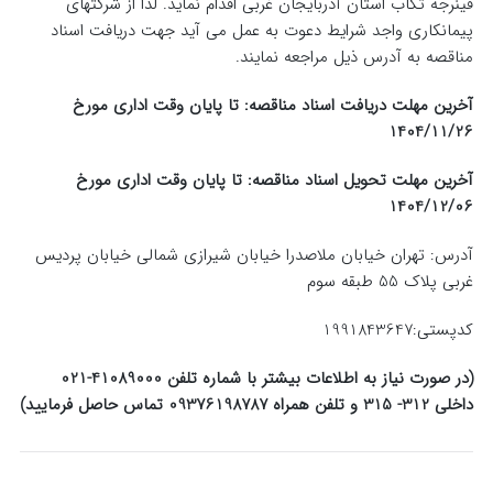
قینرجه تکاب استان آذربایجان غربی اقدام نماید. لذا از شرکتهای
پیمانکاری واجد شرایط دعوت به عمل می آید جهت دریافت اسناد
مناقصه به آدرس ذیل مراجعه نمایند.
آخرین مهلت دریافت اسناد مناقصه: تا پایان وقت اداری مورخ
1404/11/26
آخرین مهلت تحویل اسناد مناقصه: تا پایان وقت اداری مورخ
1404/12/06
آدرس: تهران خیابان ملاصدرا خیابان شیرازی شمالی خیابان پردیس
غربی پلاک 55 طبقه سوم
کدپستی:1991843647
(در صورت نیاز به اطلاعات بیشتر با شماره تلفن 41089000-021
داخلی 312- 315 و تلفن همراه 09376198787 تماس حاصل فرمایید)